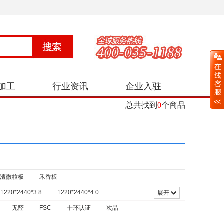
加工
行业资讯
企业入驻
总共找到
0
个商品
渣微粒板
禾香板
1220*2440*3.8
1220*2440*4.0
展开
20*2440*7
1220*2440*8
1220*2440*8.8
无醛
FSC
十环认证
次品
0*2440*21
1830*2740*2.0