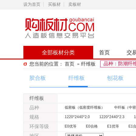
设为首页
买板材
卖板材
全部板材分类
首页
交
品种：防潮纤
您当前的位置：
首页
»
纤维板
胶合板
纤维板
刨花板
纤维板
品种
低密板（低密度纤维板）
中纤板（中密
规格
1220*2440*2.0
1220*2440*2.3
1
1220*2440*4.2
1220*2440*4.5
1
环保等级
E0优等
E0合格
E1优等
E1
1220*2440*9
1220*2440*12
122
地区